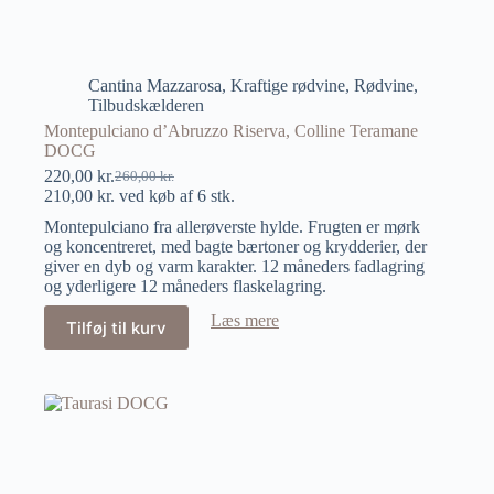
Cantina Mazzarosa
,
Kraftige rødvine
,
Rødvine
,
Tilbudskælderen
Montepulciano d’Abruzzo Riserva, Colline Teramane
DOCG
220,00
kr.
260,00
kr.
210,00
kr.
ved køb af 6 stk.
Montepulciano fra allerøverste hylde. Frugten er mørk
og koncentreret, med bagte bærtoner og krydderier, der
giver en dyb og varm karakter. 12 måneders fadlagring
og yderligere 12 måneders flaskelagring.
Læs mere
Tilføj til kurv