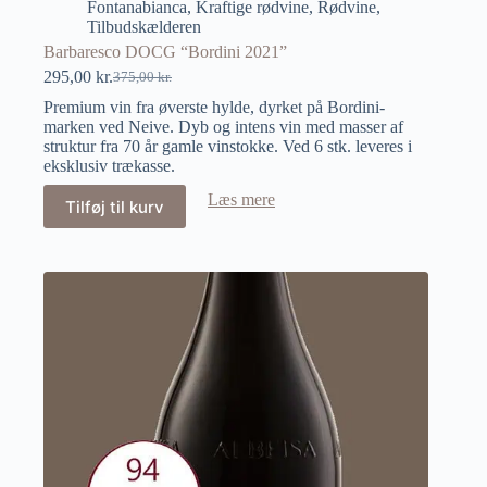
Fontanabianca
,
Kraftige rødvine
,
Rødvine
,
Tilbudskælderen
Barbaresco DOCG “Bordini 2021”
295,00
kr.
375,00
kr.
Premium vin fra øverste hylde, dyrket på Bordini-
marken ved Neive. Dyb og intens vin med masser af
struktur fra 70 år gamle vinstokke. Ved 6 stk. leveres i
eksklusiv trækasse.
Læs mere
Tilføj til kurv