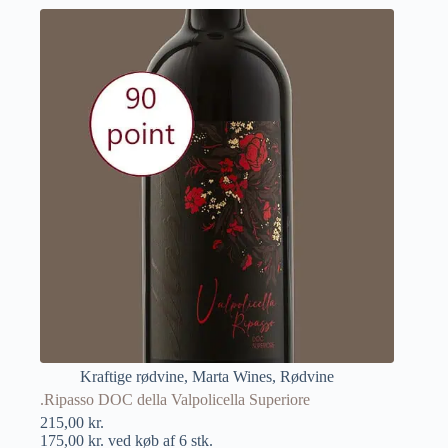
Kraftige rødvine
,
Marta Wines
,
Rødvine
.Ripasso DOC della Valpolicella Superiore
215,00
kr.
175,00
kr.
ved køb af 6 stk.