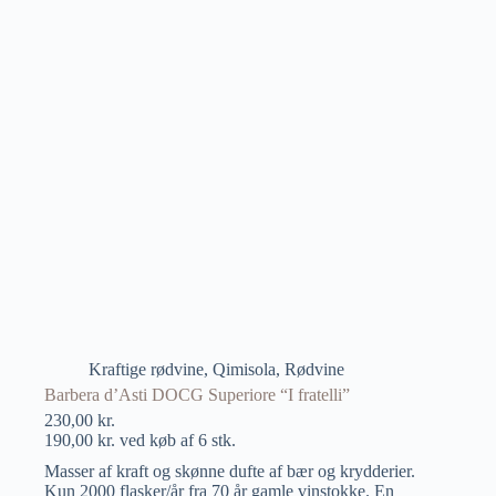
Kraftige rødvine
,
Qimisola
,
Rødvine
Barbera d’Asti DOCG Superiore “I fratelli”
230,00
kr.
190,00
kr.
ved køb af 6 stk.
Masser af kraft og skønne dufte af bær og krydderier.
Kun 2000 flasker/år fra 70 år gamle vinstokke. En