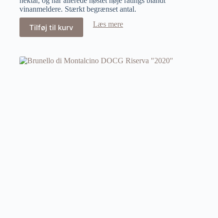
hektar, og har allerede høstet høje ratings blandt
vinanmeldere. Stærkt begrænset antal.
Læs mere
Tilføj til kurv