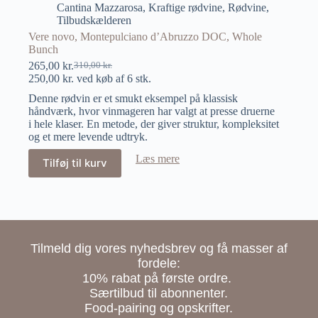
Cantina Mazzarosa
,
Kraftige rødvine
,
Rødvine
,
Tilbudskælderen
Vere novo, Montepulciano d’Abruzzo DOC, Whole
Bunch
265,00
kr.
310,00
kr.
250,00
kr.
ved køb af 6 stk.
Denne rødvin er et smukt eksempel på klassisk
håndværk, hvor vinmageren har valgt at presse druerne
i hele klaser. En metode, der giver struktur, kompleksitet
og et mere levende udtryk.
Læs mere
Tilføj til kurv
Tilmeld dig vores nyhedsbrev og få masser af
fordele:
10% rabat på første ordre.
Særtilbud til abonnenter.
Food-pairing og opskrifter.