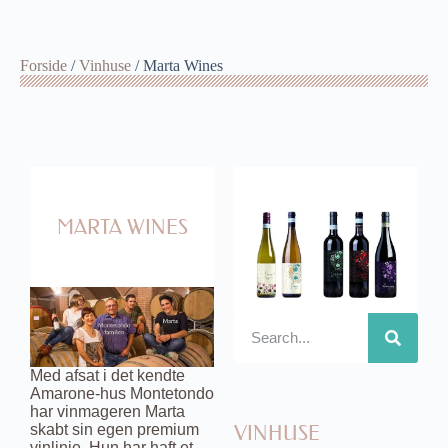
Forside
/
Vinhuse
/ Marta Wines
MARTA WINES
Med afsat i det kendte
Amarone-hus Montetondo
har vinmageren Marta
VINHUSE
skabt sin egen premium
vinlinje. Hun har haft et