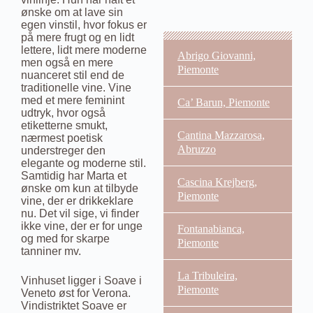
ønske om at lave sin
egen vinstil, hvor fokus er
på mere frugt og en lidt
lettere, lidt mere moderne
Abrigo Giovanni,
men også en mere
Piemonte
nuanceret stil end de
traditionelle vine. Vine
med et mere feminint
Ca’ Barun, Piemonte
udtryk, hvor også
etiketterne smukt,
Cantina Mazzarosa,
nærmest poetisk
Abruzzo
understreger den
elegante og moderne stil.
Samtidig har Marta et
Cascina Krejberg,
ønske om kun at tilbyde
Piemonte
vine, der er drikkeklare
nu. Det vil sige, vi finder
ikke vine, der er for unge
Fontanabianca,
og med for skarpe
Piemonte
tanniner mv.
La Tribuleira,
Vinhuset ligger i Soave i
Piemonte
Veneto øst for Verona.
Vindistriktet Soave er