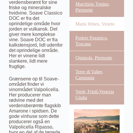
verdensberømt for sine
Marchisio Tonino,
friske og mineralske
Piemonte
hvidvine. Soave Classico
DOC er fra det
oprindelige område hvor
Marta Wines, Veneto
jorden er vulkansk. Det
giver mere komplekse
Podere Paganico,
vine. Soave DOC er fra
Toscana
kalkstensjord, lidt udenfor
det oprindelige område.
Her er vinene lidt
Qimisola, Piemonte
slankere, lidt mere
frugtige.
Terre di Valter,
Campania
Grænsene op til Soave-
området finder vi
vinområdet Valpolicella.
Venit, Friuli-Venezia
Her producerer man
Giulia
rødvine med det
verdensberømte flagskib
Amarone i spidsen. De
gode vinhuse som dette
producerer også en
Valpolicella Ripasso,
hvor en del af de tørrede