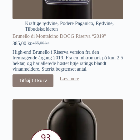
Kraftige rødvine
,
Podere Paganico
,
Rødvine
,
Tilbudskælderen
Brunello di Montalcino DOCG Riserva “2019”
385,00
kr.
465,00
kr.
High-end Brunello i Riserva version fra den
fremragende årgang 2019. Fra en mikromark på kun 2,5
hektar, og har allerede høstet høje ratings blandt
vinanmeldere. Stærkt begrænset antal.
Læs mere
Tilføj til kurv