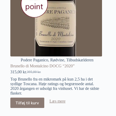
Podere Paganico
,
Rødvine
,
Tilbudskælderen
Brunello di Montalcino DOCG “2020”
315,00
kr.
395,00
kr.
Top Brunello fra en mikromark på kun 2,5 ha i det
sydlige Toscana. Høje ratings og begrænsede antal.
2020 årgangen er udsolgt fra vinhuset. Vi har de sidste
flasker.
Læs mere
Tilføj til kurv