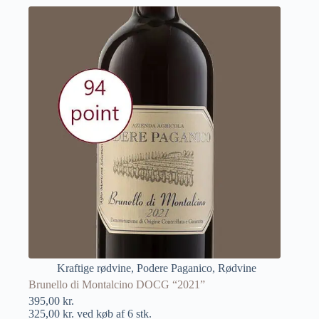
Kraftige rødvine
,
Podere Paganico
,
Rødvine
Brunello di Montalcino DOCG “2021”
395,00
kr.
325,00
kr.
ved køb af 6 stk.