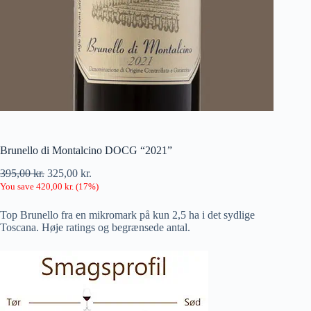
Brunello di Montalcino DOCG “2021”
395,00
kr.
325,00
kr.
You save
420,00
kr.
(
17
%)
Top Brunello fra en mikromark på kun 2,5 ha i det sydlige
Toscana. Høje ratings og begrænsede antal.