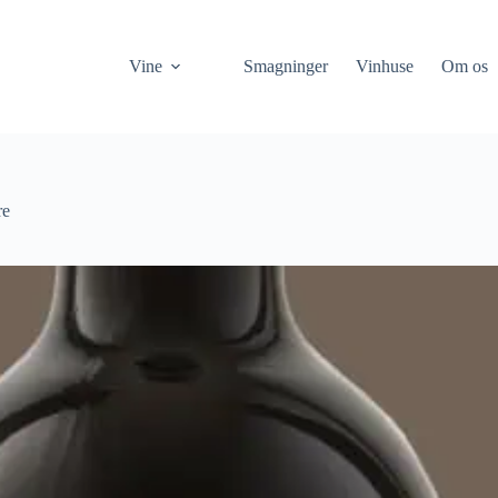
Vine
Smagninger
Vinhuse
Om os
re