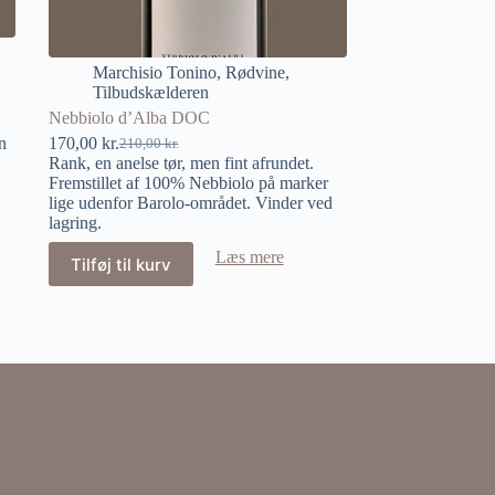
Marchisio Tonino
,
Rødvine
,
Tilbudskælderen
Nebbiolo d’Alba DOC
n
170,00
kr.
210,00
kr.
Rank, en anelse tør, men fint afrundet.
Fremstillet af 100% Nebbiolo på marker
lige udenfor Barolo-området. Vinder ved
lagring.
Læs mere
Tilføj til kurv