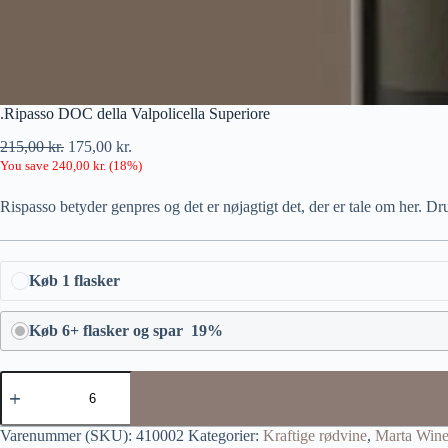
.Ripasso DOC della Valpolicella Superiore
215,00
kr.
175,00
kr.
You save
240,00
kr.
(
18
%)
Rispasso betyder genpres og det er nøjagtigt det, der er tale om her. Dr
Køb 1 flasker
Køb 6+ flasker og spar 19%
Varenummer (SKU):
410002
Kategorier:
Kraftige rødvine
,
Marta Wine