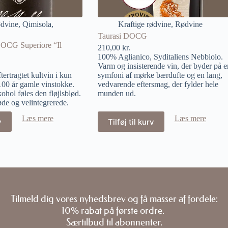
ødvine
,
Qimisola
,
Kraftige rødvine
,
Rødvine
Taurasi DOCG
DOCG Superiore “Il
210,00
kr.
100% Aglianico, Syditaliens Nebbiolo.
Varm og insisterende vin, der byder på e
ftertragtet kultvin i kun
symfoni af mørke bærdufte og en lang,
100 år gamle vinstokke.
vedvarende eftersmag, der fylder hele
hol føles den fløjlsblød.
munden ud.
øde og velintegrerede.
Læs mere
Læs mere
v
Tilføj til kurv
Tilmeld dig vores nyhedsbrev og få masser af fordele:
10% rabat på første ordre.
Særtilbud til abonnenter.