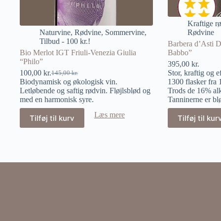
Kraftige r
Naturvine
,
Rødvine
,
Sommervine
,
Rødvine
Tilbud - 100 kr.!
Barbera d’Asti 
Bio Merlot IGT Friuli-Venezia Giulia
Babbo”
“Philo”
395,00
kr.
100,00
kr.
Stor, kraftig og e
145,00
kr.
Biodynamisk og økologisk vin.
1300 flasker fra 
Letløbende og saftig rødvin. Fløjlsblød og
Trods de 16% alko
med en harmonisk syre.
Tanninerne er bl
Læs mere
Tilføj til kurv
Tilføj til kur