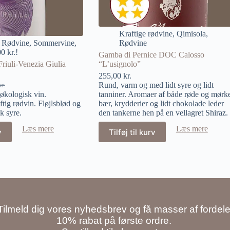
Kraftige rødvine
,
Qimisola
,
,
Rødvine
,
Sommervine
,
Rødvine
0 kr.!
Gamba di Pernice DOC Calosso
riuli-Venezia Giulia
“L’usignolo”
255,00
kr.
Rund, varm og med lidt syre og lidt
kr.
økologisk vin.
tanniner. Aromaer af både røde og mørk
tig rødvin. Fløjlsblød og
bær, krydderier og lidt chokolade leder
k syre.
den tankerne hen på en vellagret Shiraz.
Læs mere
Læs mere
v
Tilføj til kurv
Tilmeld dig vores nyhedsbrev og få masser af fordele
10% rabat på første ordre.