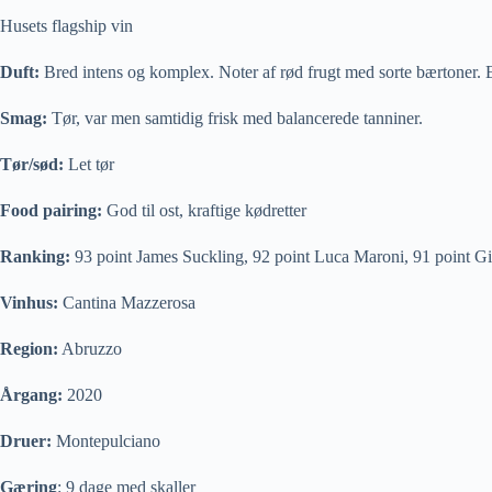
Husets flagship vin
Duft:
Bred intens og komplex. Noter af rød frugt med sorte bærtoner. 
Smag:
Tør, var men samtidig frisk med balancerede tanniner.
Tør/sød:
Let tør
Food pairing:
God til ost, kraftige kødretter
Ranking:
93 point James Suckling, 92 point Luca Maroni, 91 point Gil
Vinhus:
Cantina Mazzerosa
Region:
Abruzzo
Årgang:
2020
Druer:
Montepulciano
Gæring
: 9 dage med skaller