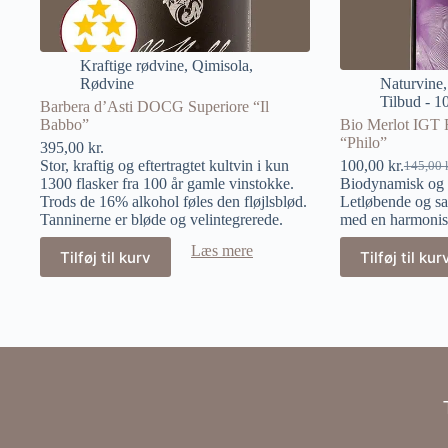
Kraftige rødvine
,
Qimisola
,
Rødvine
Naturvine
Tilbud - 10
Barbera d’Asti DOCG Superiore “Il
Babbo”
Bio Merlot IGT F
“Philo”
395,00
kr.
Stor, kraftig og eftertragtet kultvin i kun
100,00
kr.
145,00
1300 flasker fra 100 år gamle vinstokke.
Biodynamisk og 
Trods de 16% alkohol føles den fløjlsblød.
Letløbende og saf
Tanninerne er bløde og velintegrerede.
med en harmonis
Læs mere
Tilføj til kurv
Tilføj til kur