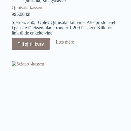
Qimisola
,
Smagskasser
Qimisola-kassen
995,00
kr.
Spar kr. 250,- Oplev Qimisola’ kultvine. Alle produceret
i ganske få eksemplarer (under 1.200 flasker). Klik for
link til de enkelte vine.
Læs mere
Tilføj til kurv