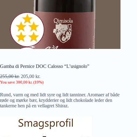
Gamba di Pernice DOC Calosso “L’usignolo”
255,00
kr.
205,00
kr.
You save
300,00
kr.
(
19
%)
Rund, varm og med lidt syre og lidt tanniner. Aromaer af både
røde og mørke bær, krydderier og lidt chokolade leder den
tankerne hen på en vellagret Shiraz.