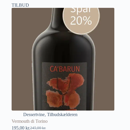
TILBUD
Dessertvine
,
Tilbudskælderen
Vermouth di Torino
195,00
kr.
245,00
kr.