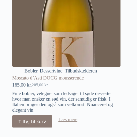
Bobler
,
Dessertvine
,
Tilbudskælderen
Moscato d’Asti DOCG mousserende
165,00
kr.
205,00
kr.
Fine bobler, velegnet som ledsager til søde desserter
hvor man ønsker en sød vin, der samtidig er frisk. I
Italien bruges den også som velkomst. Nuanceret og
elegant vin.
Læs mere
Tilføj til kurv