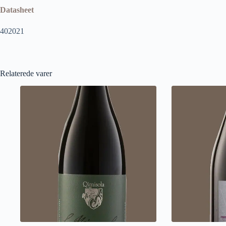
Datasheet
402021
Relaterede varer