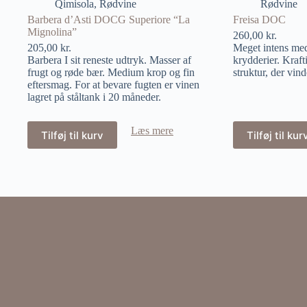
Qimisola
,
Rødvine
Rødvine
Barbera d’Asti DOCG Superiore “La
Freisa DOC
Mignolina”
260,00
kr.
205,00
kr.
Meget intens med
Barbera I sit reneste udtryk. Masser af
krydderier. Kraft
frugt og røde bær. Medium krop og fin
struktur, der vind
eftersmag. For at bevare fugten er vinen
lagret på ståltank i 20 måneder.
Læs mere
Tilføj til kurv
Tilføj til kur