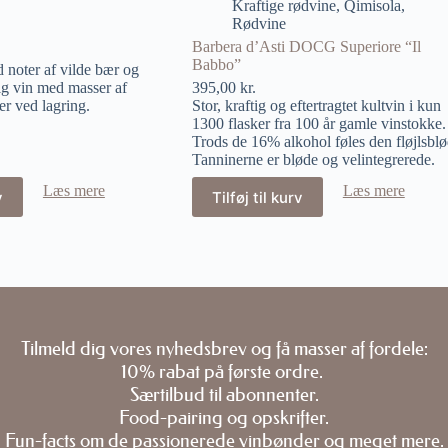
Kraftige rødvine
,
Qimisola
,
Rødvine
Barbera d’Asti DOCG Superiore “Il
Babbo”
 noter af vilde bær og
ig vin med masser af
395,00
kr.
er ved lagring.
Stor, kraftig og eftertragtet kultvin i kun
1300 flasker fra 100 år gamle vinstokke.
Trods de 16% alkohol føles den fløjlsblø
Tanninerne er bløde og velintegrerede.
Læs mere
Læs mere
v
Tilføj til kurv
Tilmeld dig vores nyhedsbrev og få masser af fordele:
10% rabat på første ordre.
Særtilbud til abonnenter.
Food-pairing og opskrifter.
Fun-facts om de passionerede vinbønder og meget mere.