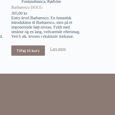
Fontanabianca
,
Rødvine
Barbaresco DOCG
305,00
kr.
Entry-level Barbaresco. En fantastisk
introduktion til Barbaresco, men på et
imponerende højt niveau. Fyldt med
struktur og en lang, vedvarende eftersmag.
d.
Ved 6 stk. leveres i eksklusiv trækasse.
Læs mere
Tilføj til kurv