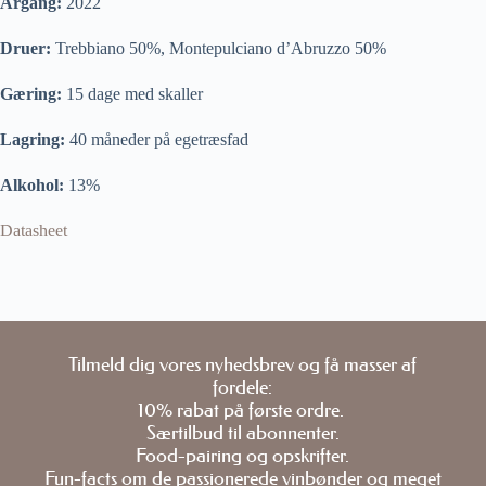
Årgang:
2022
Druer:
Trebbiano 50%, Montepulciano d’Abruzzo 50%
Gæring:
15 dage med skaller
Lagring:
40 måneder på egetræsfad
Alkohol:
13%
Datasheet
Tilmeld dig vores nyhedsbrev og få masser af
fordele:
10% rabat på første ordre.
Særtilbud til abonnenter.
Food-pairing og opskrifter.
Fun-facts om de passionerede vinbønder og meget