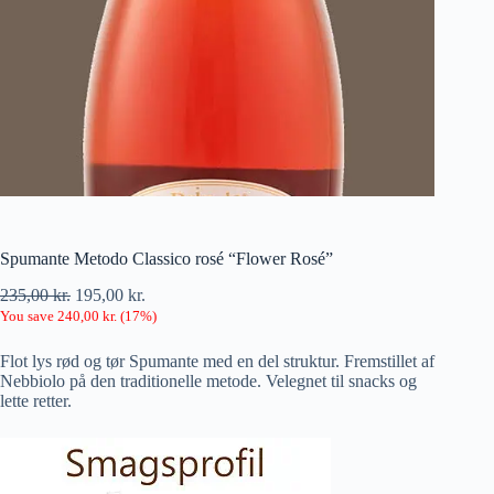
Spumante Metodo Classico rosé “Flower Rosé”
235,00
kr.
195,00
kr.
You save
240,00
kr.
(
17
%)
Flot lys rød og tør Spumante med en del struktur. Fremstillet af
Nebbiolo på den traditionelle metode. Velegnet til snacks og
lette retter.