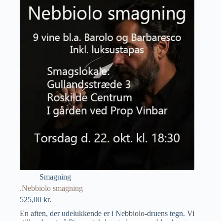
Smagning
.Nebbiolo smagning
525,00
kr.
En aften, der udelukkende er i Nebbiolo-druens tegn. Vi