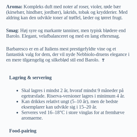
Aroma:
Kompleks duft med noter af roser, violer, røde bær
(kirsebær, hindbær, jordbær), lakrids, tobak og krydderier. Med
aldring kan den udvikle toner af trøffel, læder og tørret frugt.
Smag
: Høj syre og markante tanniner, men typisk blødere end
Barolo. Elegant, velafbalanceret og med en lang eftersmag.
Barbaresco er en af Italiens mest prestigefyldte vine og et
fantastisk valg for dem, der vil nyde Nebbiolo-druens elegance i
en mere tilgængelig og silkeblød stil end Barolo. 🍷
Lagring & servering
Skal lagres i mindst 2 år, hvoraf mindst 9 måneder på
egetræsfade. Riserva-versioner lagres i minimum 4 år.
Kan drikkes relativt ungt (5–10 år), men de bedste
eksemplarer kan udvikle sig i 15–20 år.
Serveres ved 16–18°C i store vinglas for at fremhæve
aromaerne.
Food-pairing